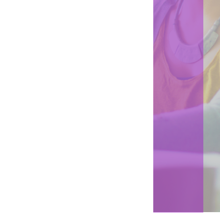
intelligentes et l'accès au cloud via
nos appareils personnels ont
transformé notre vie.
De la même manière, cette connexion
transparente peut transformer notre façon de
travailler. En utilisant votre multifonction Ricoh
avec la technologie cloud, vous pouvez :
• Convertir vos documents papier en formats numériques
modifiables
• Réduire vos frais généraux, coûts d'impression et de papier
• Imprimer des documents stockés sur le cloud sans
équipements informatiques supplémentaires
Caractéristiques techniques