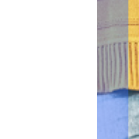
・Numérisation OCR avancée pour une numérisation plus
précise des documents
・Conversion des documents en formats compatibles avec
MS Office
Applications incluses :
・Numérisation via Outlook Online / Mon Outlook Online
・Impression à partir d'Outlook Online / My Outlook Online
・Numérisation vers SharePoint Online / Mon SharePoint
Online
・Impression à partir de SharePoint Online / Mon SharePoint
Online
・Numérisation vers OneDrive for Business / Mon OneDrive
for Business
・Impression à partir de OneDrive for Business / Mon
OneDrive for Business
Demander un essai
DocuWare