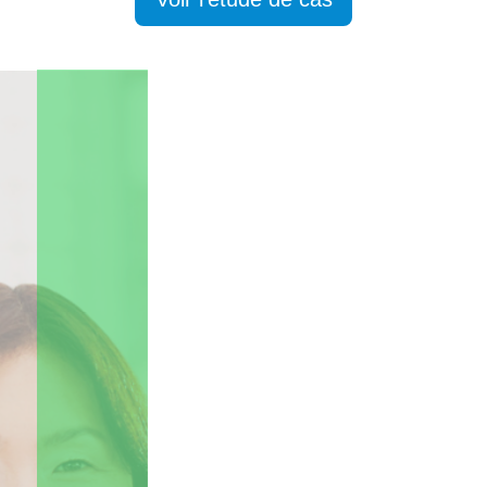
3
Testez RSI maintenant
Choisissez votre package et contactez-nous afin de
tester les applications.
Commandez simplement le package