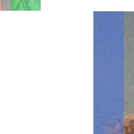
Nos packages
Startup
Package (gratuit)
・Conversion de vos documents physiques en numérique
・Numérisation vers le stockage cloud
Applications incluses :
・Numérisation vers vos email
・Numérisation vers Box