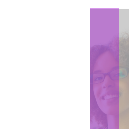
1
Connectez votre cloud
Connectez votre MFP à une large de gamme de
services cloud comme Google Drive, Docuware ou
Office 365.
L'utilisation d'applications