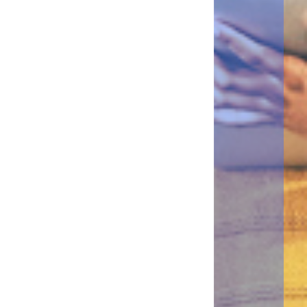
Applications incluses :
・Imprimer depuis le Cloud Ricoh, où que vous soyez
Avantages :
・Pas de gaspillage d'impression, donc c'est bon pour
l'environnement
・Facile à mettre en œuvre
・Imprimer en toute sécurité
*Du 17 décembre 2020 au 31 mars 2021, bénéficiez de 2 mois
d'abonnement offerts à partir de 36 mois d'engagement.
J'en profite
Office 365
Package
・Conversion de vos documents physiques en numérique
・Numérisation et imprimez à partir d'applications cloud