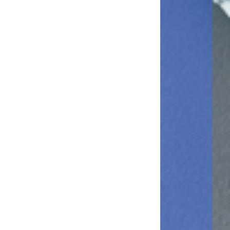
・Conversion de vos documents physiques en numérique
・Numérisation et impression à partir du Google Cloud
Storage
・Envoi des documents numérisés à l'aide de votre adresse
Gmail
Applications incluses :
・Impression depuis Google Drive / Mon Google Drive
・Numérisation vers Google Drive / Mon Google Drive
・Numérisation via Mon Gmail
Demander un essai
Ricoh FlexRelease
CX Package
・Envoi des taches d'impression vers le Ricoh FlexRelease