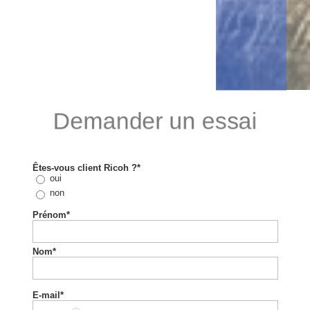
・Numérisation les codes à barres valeur multiples
Demander un essai
Demander un essai
Êtes-vous client Ricoh ?*
oui
non
Prénom*
Nom*
E-mail*