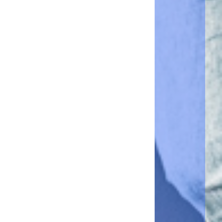
Package
・Conversion de vos documents physiques en numérique
・Numérisation vers Docuware cloud
・Numérisation OCR avancée pour une numérisation plus
précise des documents
・Conversion des documents en formats compatibles avec
MS Office
Applications incluses :
・Numérisation vers Docuware Cloud
Demander un essai
G Suite
Package