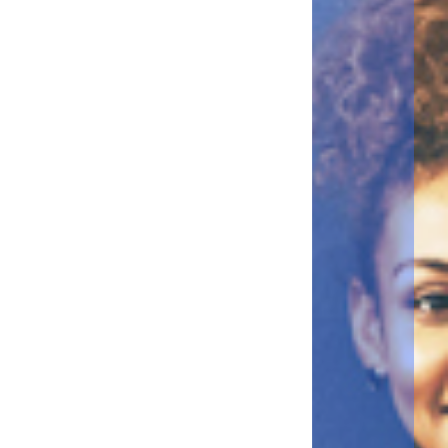
・Numérisation vers Google Drive
・Numérisation vers Dropbox
・Numérisation vers OneDrive
Demander l'appli.
Standard
Package
・Conversion de vos documents physiques en numérique
・Numérisation et impression à partir d'applications cloud
・Numérisation OCR avancée pour une numérisation plus
précise des documents
・Conversion des documents en formats compatibles avec
MS Office
Applications incluses :
・Numérisation vers vos email