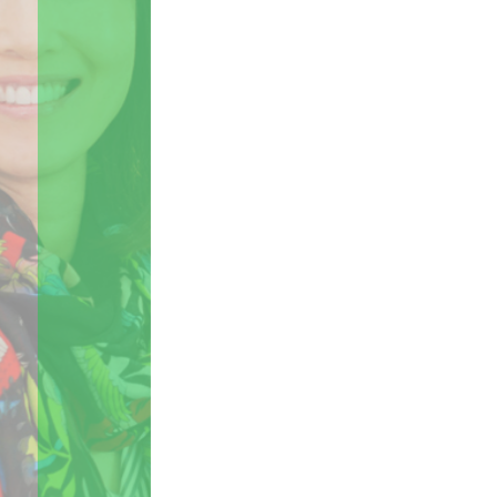
d'applications dont vous avez
besoin, pour la durée souhaitée, ou
essayez-le gratuitement pendant 30
jours. Les applications sont activées
directement à partir de votre
multifonction Ricoh, vous serez donc
opérationnel en un rien de temps.
Nos applications s'appuient sur vos
services cloud existants et ne
nécessitent donc aucun coût
supplémentaire.
Découvrez nos différents packages