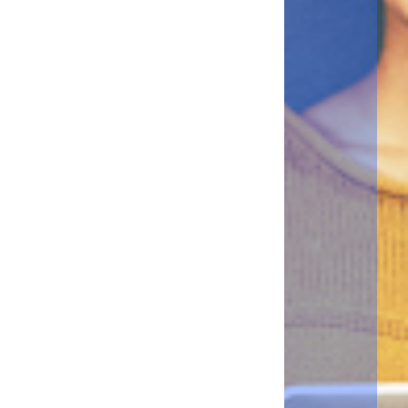
・Numérisation vers Box / My box
・Impression à partir de Box / My box
・Numérisation vers Google Drive / Mon Google Drive
・Impression depuis Google Drive / Mon Google Drive
・Numérisation vers Dropbox / Ma Dropbox
・Impression depuis Dropbox / My Dropbox
・Numérisation vers OneDrive / Mon OneDrive
・Impression à partir de OneDrive / Mon OneDrive
Demander un essai
Control+
Package
・Impression sécurisée à faible coût à partir du Cloud
・Scan vers mon email
・Gestions des MFP
・Génération de Rapports