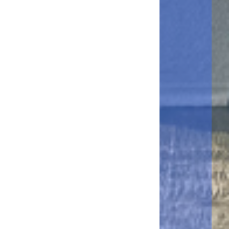
CX cloud
Applications incluses :
・Impression à partir du Ricoh FlexRelease CX cloud
Demander un essai
RICOH Smart Integration
Barcode
Package
・Impression de la page de couverture du code-barres
Applications incluses :
・Numérisation la page de couverture du code-barres
・Numérisation le code à barres valeur unique