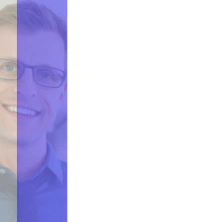
RSI, c'est quoi ?
Des applications faciles à utiliser qui connectent votre
imprimante multifonction Ricoh (MFP) aux services
cloud les plus connus du marché, permettant
instantanément à vos informations d'être partagées et
utilisables à distance.